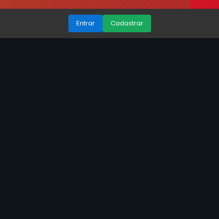
Entrar
Cadastrar
361bet | Explorando o
Mundo Dinâmico de
FunkyKingKong: Regras e
Estratégias