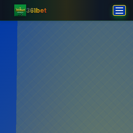
361bet