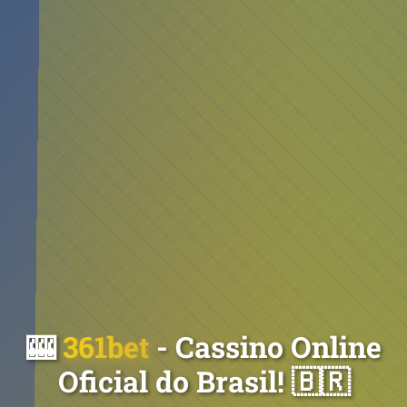
🎰
361bet
- Cassino Online
Oficial do Brasil! 🇧🇷