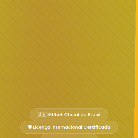
🇧🇷 361bet Oficial do Brasil
🛡️ Licença Internacional Certificada