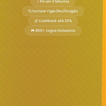
⚡ Pix em 2 Minutos
🐅 Fortune Tiger/Boi/Dragão
💰 Cashback até 20%
🎮 800+ Jogos Exclusivos