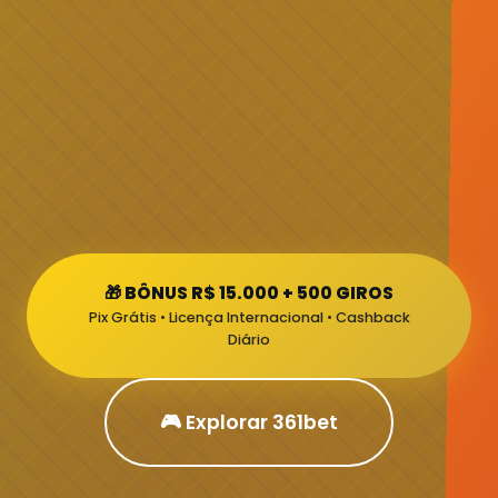
🎁 BÔNUS R$ 15.000 + 500 GIROS
Pix Grátis • Licença Internacional • Cashback
Diário
🎮 Explorar 361bet