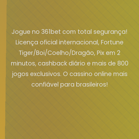
Jogue no 361bet com total segurança!
Licença oficial internacional, Fortune
Tiger/Boi/Coelho/Dragão, Pix em 2
minutos, cashback diário e mais de 800
jogos exclusivos. O cassino online mais
confiável para brasileiros!