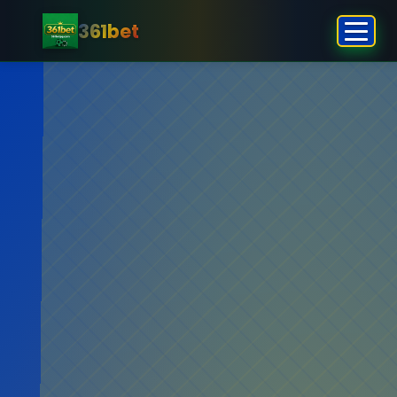
361bet