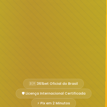
🇧🇷 361bet Oficial do Brasil
🛡️ Licença Internacional Certificada
⚡ Pix em 2 Minutos