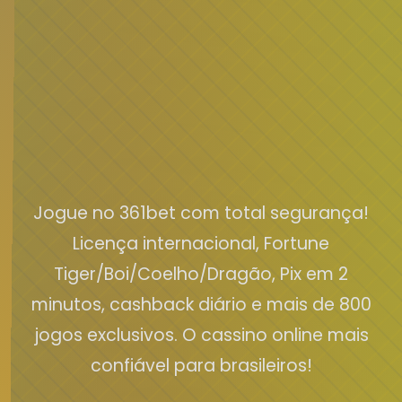
Jogue no 361bet com total segurança!
Licença internacional, Fortune
Tiger/Boi/Coelho/Dragão, Pix em 2
minutos, cashback diário e mais de 800
jogos exclusivos. O cassino online mais
confiável para brasileiros!