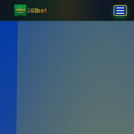
361bet