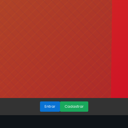
Entrar
Cadastrar