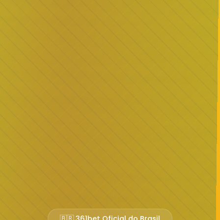
🇧🇷 361bet Oficial do Brasil