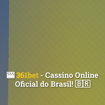
🎰
361bet
- Cassino Online
Oficial do Brasil! 🇧🇷