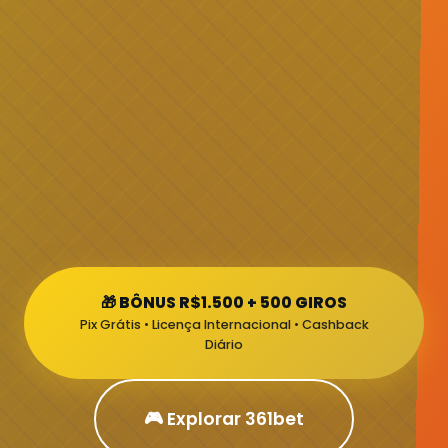
🎁 BÔNUS R$1.500 + 500 GIROS
Pix Grátis • Licença Internacional • Cashback
Diário
🎮 Explorar 361bet